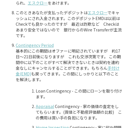
られ、
エスクロー
をあけます。
このときあなたが支払ったデポジットは
エスクロー
でキャ
ッシュにされ入金されます。このデポジットEMDは以前は
Checkでも良かったのですが 最近は詐欺など Checkは
あまり安全ではないので 銀行からのWire Transferが主流
です。
Contingency Period
基本的にこの期間はオファーに明記されていますが 約17
日〜21日前後になりますが これも交渉次第です。 この期
間中に以下のことがすべて解決できないときは契約を違約
金なしにキャンセルすることができます。もちろん
手付け
金(EMD)
も戻ってきます。この間にしっかりと以下のこと
を解決します。
Loan Contingency - この間にローンを取り付け
ます。
Appraisal
Contingency - 家の価値の査定をし
てもらいます。(買値と不動産評価額の比較) こ
の費用は買い手の負担になります。
Home Inspection
Contingency - 家に何か問題