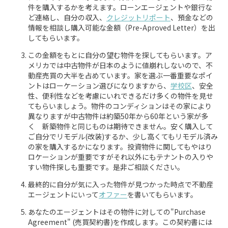
件を購入するかを考えます。ローンエージェントや銀行な
ど連絡し、自分の収入、
クレジットリポート
、預金などの
情報を相談し購入可能な金額（Pre-Aproved Letter）を出
してもらいます。
この金額をもとに自分の望む物件を探してもらいます。ア
メリカでは中古物件が日本のように値崩れしないので、不
動産売買の大半を占めています。家を選ぶ一番重要なポイ
ントはローケーション選びになりますから、
学校区
、安全
性、便利性などを考慮にいれできるだけ多くの物件を見せ
てもらいましょう。物件のコンディションはその家により
異なりますが中古物件は約築50年から60年という家が多
く 新築物件と同じものは期待できません。安く購入して
ご自分でリモデル(改装)するか、少し高くてもリモデル済み
の家を購入するかになります。投資物件に関してもやはり
ロケーションが重要ですがそれ以外にもテナントの入りや
すい物件探しも重要です。是非ご相談ください。
最終的に自分が気に入った物件が見つかった時点で不動産
エージェントにいって
オファー
を書いてもらいます。
あなたのエージェントはその物件に対しての"Purchase
Agreement" (売買契約書)を作成します。この契約書には