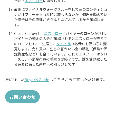
行から
エスクロー
に送金します。
最後にファイナルウォークスルーをして家のコンディショ
ンがオファーを入れた時と変わらないか 修理を頼んでい
た場合はその修理がきちんとなされているかを確認しま
す。
Close Escrow！
エスクロー
にバイヤーのローンがされ、
バイヤーの頭金の入金が確認されるとエスクローが売り手
のローンをすべて生産し、
タイトル
（名義）を買い手に変
更します。売り買いに生じた細かいお金の移動（保険や固
定資産税など）も全て行います。これでエスクローはクロ
ーズし、不動産売買の手続きは終了です。鍵を受け取った
ら待ちに待った新居への引っ越しです。
更に詳しい
Buyer's Guide
はこちらからご覧いただけます。
お問い合わせ