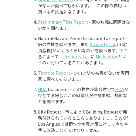
がないか調べてもらいます。 この際の費用は
買い手の負担になります。
Preliminary Title Report
- 家の名義に問題はな
いかを調べます
Natural Hazard Zone Disclosure Tax report -
家の立地を調べます。また
Property Tax
(固定
資産税)がいくらぐらいなのかを調べます。とこ
ろによって
Property Tax
に
Mello Roos
とい
うのが付いていることがあります。
Termite Report
- シロアリの被害がないか専門
家に調べてもらいます。
HOA
Document - この物件が集合住宅で
HOA
が
存在する場合ここの財政状況や議事録、規則な
どを調べます。
City Report - 市によってBuilding Reportが義
務付けられているところもありますし、City Of
Los Anglesでは節水や地震対策に対して今の基
準に改造しなくてはなりません。