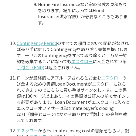
Home Fire Insuranceなど家の保険の見積もり
を取ります。場所によってはFlood
Insurance(洪水保険）が必要なところもありま
す。
Contingency Period
のすべての項目において問題がなけれ
ば売り手に対してContingencyを取り除く書類を提出しま
す。一旦このContingencyをすべて取り除くと 万が一契
約を破棄することになっても
エスクロー
に入金されている
手付金（EMD)
は返金されません。
ローンが最終的にアプルーブされるとお金を
エスクロー
の
送金するための書類Loan Documentがエスクローに送ら
れてきますのでこちらに買い手はサインをします。この書
類は100ページ以上あり、その書類は公証人の前でサインす
る必要があります。Loan Documentがエスクローに入ると
エスクローオフィサーはEstimate buyer's closing
cost（頭金とローンにかかる取り付け手数料）の金額を教
えてくれます。
エスクロー
からEstimate closing costの書類をもらい、銀