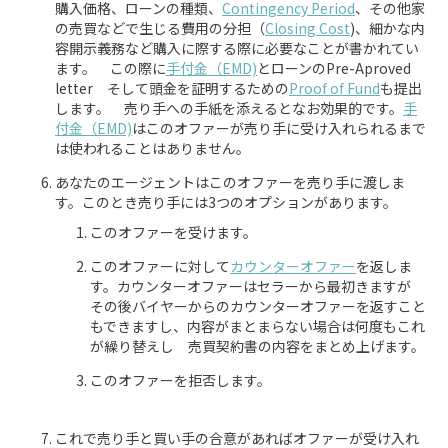
購入価格、ローンの種類、
Contingency Period
、その他家
の売買などで生じる費用の分担（
Closing Cost
)、細かな内
容開示義務など購入に際する際に必要なことが書かれてい
ます。 この際に
手付金（EMD)
とローンのPre-Aproved
letter そして頭金を証明するための
Proof of Fund
も提出
します。 売り手への手紙を添えるとなお効果的です。
手
付金（EMD)
はこのオファーが売り手に受け入れられるまで
は使われることはありません。
あなたのエージェントはこのオファーを売り手に渡しま
す。このとき売り手には3つのオプションがあります。
このオファーを受けます。
このオファーに対して
カウンターオファー
を返しま
す。カウンターオファーはセラーから最初きますが
その後バイヤーからのカウンターオファーを返すこと
もできますし、内容がまとまらない場合は何度もこれ
が繰り替えし 売買契約書の内容をまとめ上げます。
このオファーを拒否します。
これで売り手と買い手の合意があればオファーが受け入れ