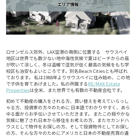
エリア情報
ロサンゼルス郊外、LAX空港の南側に位置する サウスベイ
地区は世界でも数少ない地中海性気候で夏はビーチからの風
が吹いて涼しく、冬は温暖で湿気が低く最高の気候をもち学
校区も治安もよいところです。別名Beach Citiesとも呼ばれ
ております。 私は1988年よりサウスベイに住み始め、この地
で子供を育てあげました。私の所属する
RE/MAX Estate
Properties
は全米、また世界でも有数の不動産会社です。
初めて不動産の購入をされる方、買い替えを考えていらっし
ゃる方、投資家の方々のために 日本語でわかりやすく、あら
ゆる面からお手伝いさせていただきます。 またこの穏やかな
気候に魅了され日本から移住をお考えの方、またセカンドハ
ウスとして物件をお探しの方、そして投資物件としてお探し
の方、そんな方々のためにアメリカと日本の不動産売買の違