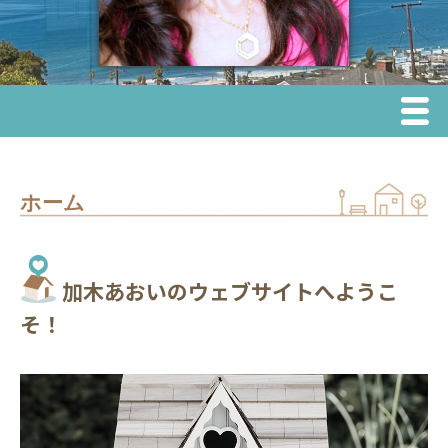
Menu
ホーム
ホーム
不動産売却
不動産購入
加木あおいのウェブサイトへようこ
リース（賃貸）
そ！
エリア情報
学校区情報